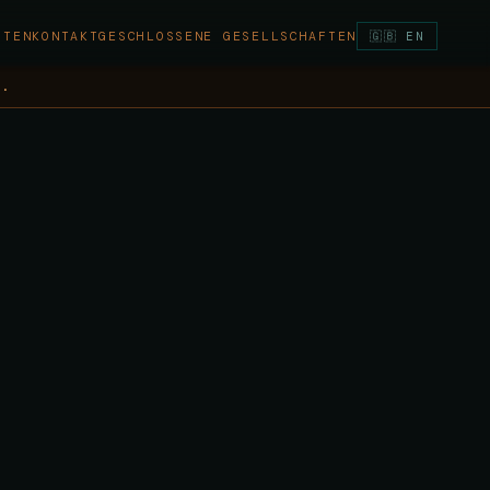
ITEN
KONTAKT
GESCHLOSSENE GESELLSCHAFTEN
🇬🇧 EN
t.